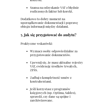
Szansa na odzyskanie VAT z błędnie
rozliczonych faktur lub korekt.
Dodatkowo to dobry moment na
uporządkowanie dokumentacji i poprawę
obiegu informacji między działami.
5. Jak się przygotować do audytu?
Praktyczne wskazówki:
Wyznacz osoby odpowiedzialne za
przygotowanie dokumentów.
Upewnij się, że masz aktualne rejestry
VAT, ewidencję środków trwałych,
ZFŚS.
Zadbaj o kompletność umów z
kontrahentami.
Jeśli korzystasz z programów
księgowych (np. Optima, Saldeo),
sprawdź, czy dane są spójne i
zarchiwizowane.