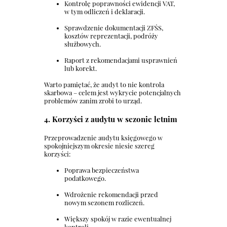
Kontrolę poprawności ewidencji VAT,
w tym odliczeń i deklaracji.
Sprawdzenie dokumentacji ZFŚS,
kosztów reprezentacji, podróży
służbowych.
Raport z rekomendacjami usprawnień
lub korekt.
Warto pamiętać, że audyt to nie kontrola
skarbowa – celem jest wykrycie potencjalnych
problemów zanim zrobi to urząd.
4. Korzyści z audytu w sezonie letnim
Przeprowadzenie audytu księgowego w
spokojniejszym okresie niesie szereg
korzyści:
Poprawa bezpieczeństwa
podatkowego.
Wdrożenie rekomendacji przed
nowym sezonem rozliczeń.
Większy spokój w razie ewentualnej
kontroli.