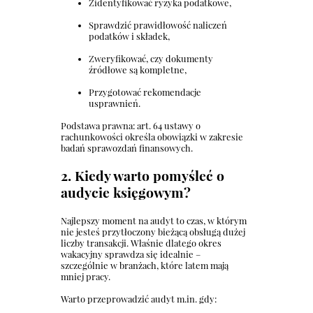
Zidentyfikować ryzyka podatkowe,
Sprawdzić prawidłowość naliczeń
podatków i składek,
Zweryfikować, czy dokumenty
źródłowe są kompletne,
Przygotować rekomendacje
usprawnień.
Podstawa prawna: art. 64 ustawy o
rachunkowości określa obowiązki w zakresie
badań sprawozdań finansowych.
2. Kiedy warto pomyśleć o
audycie księgowym?
Najlepszy moment na audyt to czas, w którym
nie jesteś przytłoczony bieżącą obsługą dużej
liczby transakcji. Właśnie dlatego okres
wakacyjny sprawdza się idealnie –
szczególnie w branżach, które latem mają
mniej pracy.
Warto przeprowadzić audyt m.in. gdy: