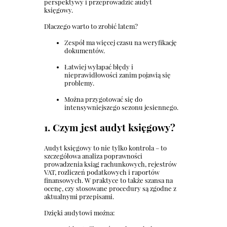
perspektywy i przeprowadzić audyt
księgowy.
Dlaczego warto to zrobić latem?
Zespół ma więcej czasu na weryfikację
dokumentów.
Łatwiej wyłapać błędy i
nieprawidłowości zanim pojawią się
problemy.
Można przygotować się do
intensywniejszego sezonu jesiennego.
1. Czym jest audyt księgowy?
Audyt księgowy to nie tylko kontrola – to
szczegółowa analiza poprawności
prowadzenia ksiąg rachunkowych, rejestrów
VAT, rozliczeń podatkowych i raportów
finansowych. W praktyce to także szansa na
ocenę, czy stosowane procedury są zgodne z
aktualnymi przepisami.
Dzięki audytowi można: