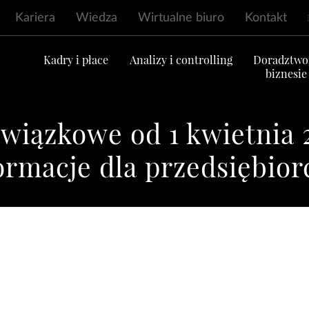
Kariera
Wiedza
Wirtualne biuro
Kontakt
ć
Kadry i płace
Analizy i controlling
Doradztwo
biznesie
wiązkowe od 1 kwietnia 
ormacje dla przedsiębio