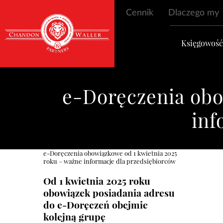
Cennik
Dlaczego my
Księgowoś
e-Doręczenia obo
inf
e-Doręczenia obowiązkowe od 1 kwietnia 2025
roku – ważne informacje dla przedsiębiorców
Od
1 kwietnia 2025 roku
obowiązek posiadania
adresu
do e-Doręczeń
obejmie
kolejną grupę