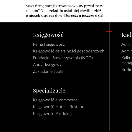
Masz firmę zarejestrowaną w KRS przed 2025
rokiem? Nie czekaj do ostatniej chwili –
złóż
wniosek o adres do e-Doręczeń jeszcze dziś
!
Księgowość
Kadr
Pełna księgowość
Admin
Księgowość działalności gospodarczych
Admin
Fundacje i Stowarzyszenia (NGO)
Kalku
manag
Audyt księgowy
Rozli
Zakładanie spółki
Specjalizacje
Księgowość e-commerce
Księgowość Hoteli i Restauracji
Księgowość Produkcji