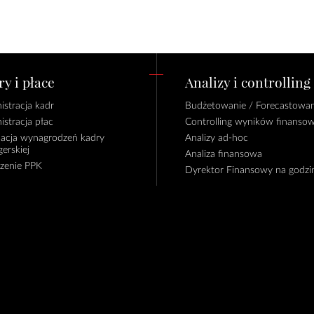
y i płace
Analizy i controlling
istracja kadr
Budżetowanie / Forecastowan
istracja płac
Controlling wyników finanso
lacja wynagrodzeń kadry
Analizy ad-hoc
erskiej
Analiza finansowa
czenie PPK
Dyrektor Finansowy na godzi