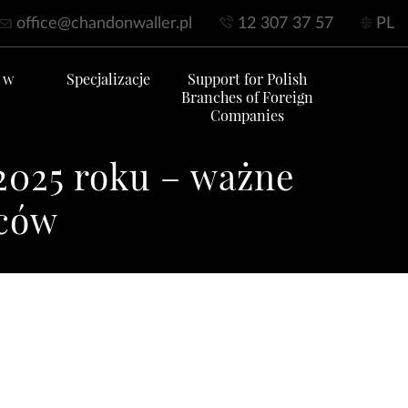
office@chandonwaller.pl
12 307 37 57
PL
 w
Specjalizacje
Support for Polish
Branches of Foreign
Companies
2025 roku – ważne
rców