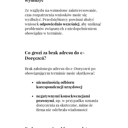
wydłużyć
Ze względu na wzmożone zainteresowanie,
czas rozpatrzenia wniosków może się
wydłużyć. Przedsiębiorcy powinni złożyć
wniosek
odpowiednio wcześniej
, aby uniknąć
problemów związanych z niedopełnieniem
obowiązku w terminie.
Co grozi za brak adresu do e-
Doręczeń?
Brak założonego adresu do e-Doręczeń po
obowiązującym terminie może skutkować:
niemożnością odbioru
korespondencji urzędowej
negatywnymi konsekwencjami
prawnymi
, np. w przypadku uznania
doręczenia za skuteczne, mimo że
firma nie odebrała wiadomości