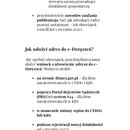
stowarzyszenia prowadzące
działalność gospodarczą
przedstawiciele
zawodów zaufania
publicznego
, tacy jak adwokaci, radcy
prawni, notariusze – ich obowiązek
wszedł już 1 stycznia 2025 r.
Jak założyć adres do e-Doręczeń?
Aby spełnić obowiązek, przedsiębiorca musi
złożyć
wniosek o utworzenie adresu do e-
Doręczeń
. Można to zrobić:
na stronie Biznes.gov.pl
– dla firm
zarejestrowanych w CEIDG i KRS
poprzez Portal Rejestrów Sądowych
(PRS)
lub
system S24
– dla firm
zarejestrowanych w KRS
w momencie zmiany wpisu do CEIDG
lub KRS
podczas rejestracji nowej działalności
od 1 stycznia 2025 r.