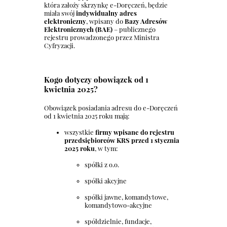
która założy skrzynkę e-Doręczeń, będzie
miała swój
indywidualny adres
elektroniczny
, wpisany do
Bazy Adresów
Elektronicznych (BAE)
– publicznego
rejestru prowadzonego przez Ministra
Cyfryzacji.
Kogo dotyczy obowiązek od 1
kwietnia 2025?
Obowiązek posiadania adresu do e-Doręczeń
od 1 kwietnia 2025 roku mają:
wszystkie
firmy wpisane do rejestru
przedsiębiorców KRS przed 1 stycznia
2025 roku
, w tym:
spółki z o.o.
spółki akcyjne
spółki jawne, komandytowe,
komandytowo-akcyjne
spółdzielnie, fundacje,