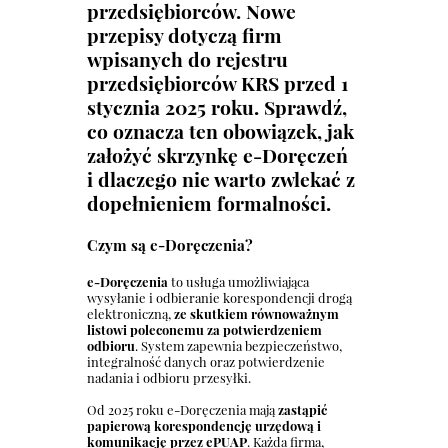
przedsiębiorców. Nowe
przepisy dotyczą firm
wpisanych do rejestru
przedsiębiorców KRS przed 1
stycznia 2025 roku
. Sprawdź,
co oznacza ten obowiązek, jak
założyć skrzynkę e-Doręczeń
i dlaczego nie warto zwlekać z
dopełnieniem formalności.
Czym są e-Doręczenia?
e-Doręczenia
to usługa umożliwiająca
wysyłanie i odbieranie korespondencji drogą
elektroniczną,
ze skutkiem równoważnym
listowi poleconemu za potwierdzeniem
odbioru
. System zapewnia bezpieczeństwo,
integralność danych oraz potwierdzenie
nadania i odbioru przesyłki.
Od 2025 roku e-Doręczenia mają
zastąpić
papierową korespondencję urzędową i
komunikację przez ePUAP
. Każda firma,