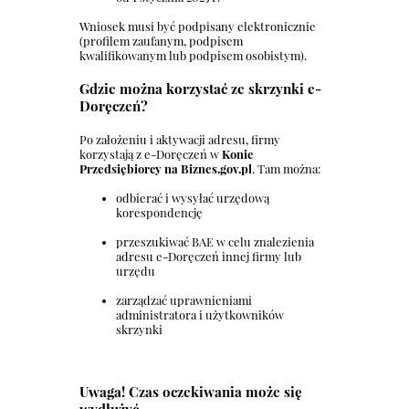
Wniosek musi być podpisany elektronicznie
(profilem zaufanym, podpisem
kwalifikowanym lub podpisem osobistym).
Gdzie można korzystać ze skrzynki e-
Doręczeń?
Po założeniu i aktywacji adresu, firmy
korzystają z e-Doręczeń w
Konie
Przedsiębiorcy na Biznes.gov.pl
. Tam można:
odbierać i wysyłać urzędową
korespondencję
przeszukiwać BAE w celu znalezienia
adresu e-Doręczeń innej firmy lub
urzędu
zarządzać uprawnieniami
administratora i użytkowników
skrzynki
Uwaga! Czas oczekiwania może się