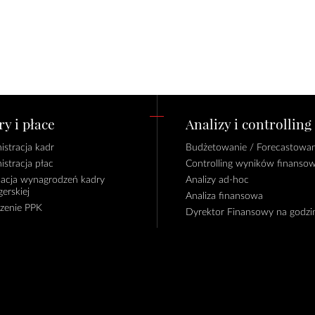
y i płace
Analizy i controlling
istracja kadr
Budżetowanie / Forecastowan
istracja płac
Controlling wyników finanso
lacja wynagrodzeń kadry
Analizy ad-hoc
erskiej
Analiza finansowa
czenie PPK
Dyrektor Finansowy na godzi