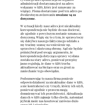
administracji dostarczana jest na adres
wskazany w KRS, który jest uznawany za
wiążący. Pisma dostarczane pod ten adres po
dwukrotnym awizowaniu
uważane są za
doręczone
.
W sytuacji kiedy nasz adres jest nieaktualny
korespondencja nie będzie do nas docierać,
ale zgodnie z powyższym zostanie uznana za
doręczoną. Wiążę się to z tym, że sprawa toczy
się dalej bez naszego faktycznego udziału a
my tracimy szansę na wniesienie np.
sprzeciwu i skuteczną obronę. Sąd nie będzie
później brał pod uwagę argumentu, że
korespondencja dotycząca sprawy wysłana
została na stary adres, ponieważ przepisy
jasno regulują, że dane w KRS trzeba
aktualizować na bieżąco oraz co grozi za
zaniechanie tego obowiązku.
Podsumowując to nasza firma poniesie
odpowiedzialność za nieaktualne dane w KRS,
a nie kontrahenci czy Urzędy, którzy ich użyli,
ponieważ zgodnie z prawem mogą
domniemywać ich prawdziwości. Aktualizacja
danych w KRS zajmuje tylko chwilę, natomiast
jej brak może nas kosztować zarówno dużo
czasu jak i pieniędzy.