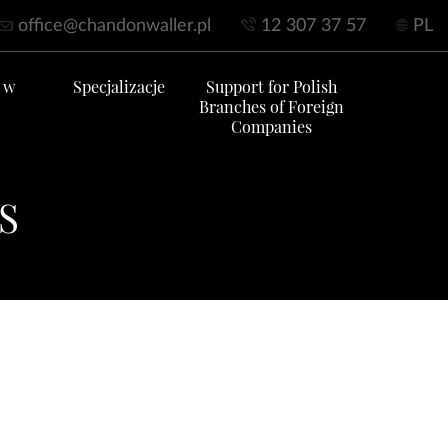
office@chandonwaller.pl
12 307 37 57
PL
 w
Specjalizacje
Support for Polish
Branches of Foreign
Companies
RS