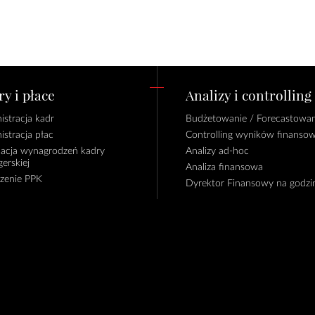
y i płace
Analizy i controlling
istracja kadr
Budżetowanie / Forecastowan
istracja płac
Controlling wyników finanso
lacja wynagrodzeń kadry
Analizy ad-hoc
erskiej
Analiza finansowa
czenie PPK
Dyrektor Finansowy na godzi