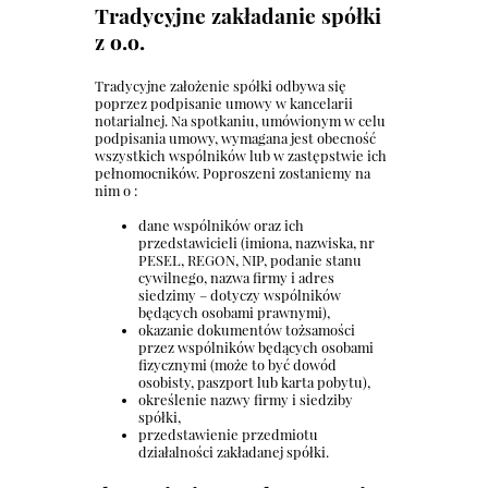
Tradycyjne zakładanie spółki
z o.o.
Tradycyjne założenie spółki odbywa się
poprzez podpisanie umowy w kancelarii
notarialnej. Na spotkaniu, umówionym w celu
podpisania umowy, wymagana jest obecność
wszystkich wspólników lub w zastępstwie ich
pełnomocników. Poproszeni zostaniemy na
nim o :
dane wspólników oraz ich
przedstawicieli (imiona, nazwiska, nr
PESEL, REGON, NIP, podanie stanu
cywilnego, nazwa firmy i adres
siedzimy – dotyczy wspólników
będących osobami prawnymi),
okazanie dokumentów tożsamości
przez wspólników będących osobami
fizycznymi (może to być dowód
osobisty, paszport lub karta pobytu),
określenie nazwy firmy i siedziby
spółki,
przedstawienie przedmiotu
działalności zakładanej spółki.