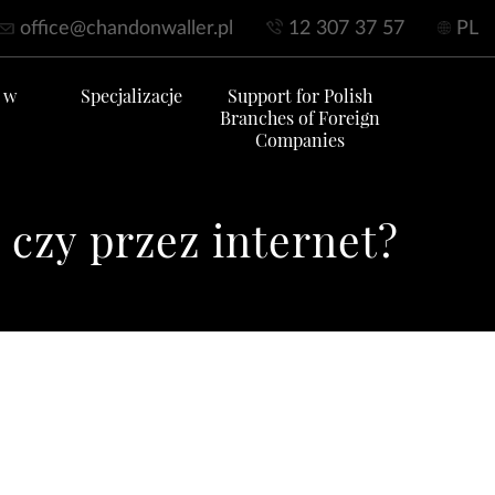
office@chandonwaller.pl
12 307 37 57
PL
 w
Specjalizacje
Support for Polish
Branches of Foreign
Companies
e czy przez internet?