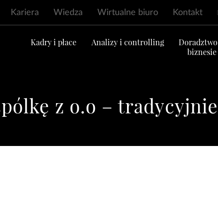
Kariera
Wiedza
Wirtualne biuro
Kontakt
ć
Kadry i płace
Analizy i controlling
Doradztwo
biznesie
pólkę z o.o – tradycyjni