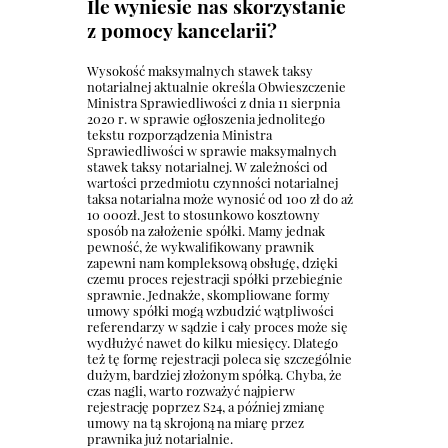
Ile wyniesie nas skorzystanie
z pomocy kancelarii?
Wysokość maksymalnych stawek taksy
notarialnej aktualnie określa Obwieszczenie
Ministra Sprawiedliwości z dnia 11 sierpnia
2020 r. w sprawie ogłoszenia jednolitego
tekstu rozporządzenia Ministra
Sprawiedliwości w sprawie maksymalnych
stawek taksy notarialnej. W zależności od
wartości przedmiotu czynności notarialnej
taksa notarialna może wynosić od 100 zł do aż
10 000zł. Jest to stosunkowo kosztowny
sposób na założenie spółki. Mamy jednak
pewność, że wykwalifikowany prawnik
zapewni nam kompleksową obsługę, dzięki
czemu proces rejestracji spółki przebiegnie
sprawnie. Jednakże, skompliowane formy
umowy spółki mogą wzbudzić wątpliwości
referendarzy w sądzie i cały proces może się
wydłużyć nawet do kilku miesięcy. Dlatego
też tę formę rejestracji poleca się szczególnie
dużym, bardziej złożonym spółką. Chyba, że
czas nagli, warto rozważyć najpierw
rejestrację poprzez S24, a później zmianę
umowy na tą skrojoną na miarę przez
prawnika już notarialnie.