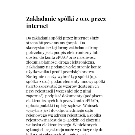
Zakładanie spółki z o.o. przez
internet
Do zakładania spółki przez internet służy
strona
https://ems.ms.gov.pl/
. Do
skorzystania z tej formy zakładania firmy
potrzebny jest: podpis elektroniczny lub
dostęp do konta ePUAP oraz możliwość
zlecania płatności drogą elektroniczną.
Zakładamy na podanej wyżej stronie konto
użytkownika i profil przedsiębiorstwa.
Następnie należy wybrać typ spółki (np.
spółka z o.o.), podać elementy umowy spółki
(warto skorzystać ze wzorów dostępnych
przy rejestracji i wcześniej się z nimi
zapoznać), podpisać dokumenty (podpisem
elektronicznych lub przez konto ePUAP),
opłacić podatki i opłaty sądowe. Wniosek
wysyłany jest do odpowiedniego sądu
rejonowego wg adresu rejestracji, a spółka
rejestrowana jest do 24 godzin od złożenia
wniosku elektronicznego. W niektórych
sytuacjach rejestracja może wydłużyć się do
kilku dni roboczych, dlatego należy