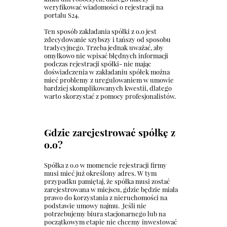
weryfikować wiadomości o rejestracji na
portalu S24.
Ten sposób zakładania spółki z o.o jest
zdecydowanie szybszy i tańszy od sposobu
tradycyjnego. Trzeba jednak uważać, aby
omyłkowo nie wpisać błędnych informacji
podczas rejestracji spółki- nie mając
doświadczenia w zakładaniu spółek można
mieć problemy z uregulowaniem w umowie
bardziej skomplikowanych kwestii, dlatego
warto skorzystać z pomocy profesjonalistów.
Gdzie zarejestrować spółkę z
o.o?
Spółka z o.o w momencie rejestracji firmy
musi mieć już określony adres. W tym
przypadku pamiętaj, że spółka musi zostać
zarejestrowana w miejscu, gdzie będzie miała
prawo do korzystania z nieruchomości na
podstawie umowy najmu. Jeśli nie
potrzebujemy biura stacjonarnego lub na
początkowym etapie nie chcemy inwestować