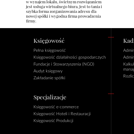
w wynajem lokalu, świetnym rozwiązaniem
jest usługa
wirtualnego biura
. Jest to tania i
szybka forma zorganizowania adresu dla
nowej spółki i wygodna firma prowadzenia
firmy.
Księgowość
Kadr
Pełna księgowość
Admin
Księgowość działalności gospodarczych
Admin
Fundacje i Stowarzyszenia (NGO)
Kalku
manag
Audyt księgowy
Rozli
Zakładanie spółki
Specjalizacje
Księgowość e-commerce
Księgowość Hoteli i Restauracji
Księgowość Produkcji