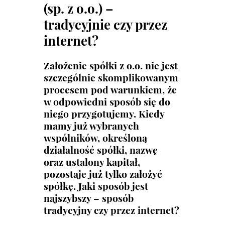
(sp. z o.o.) –
tradycyjnie czy przez
internet?
Założenie spółki z o.o. nie jest
szczególnie skomplikowanym
procesem pod warunkiem, że
w odpowiedni sposób się do
niego przygotujemy. Kiedy
mamy już wybranych
wspólników, określoną
działalność spółki, nazwę
oraz ustalony kapitał,
pozostaje już tylko założyć
spółkę. Jaki sposób jest
najszybszy – sposób
tradycyjny czy przez internet?