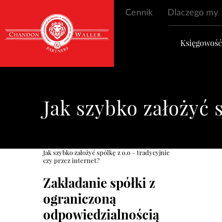
Cennik
Dlaczego my
Księgowoś
Jak szybko założyć s
Jak szybko założyć spólkę z o.o – tradycyjnie
czy przez internet?
Zakładanie spółki z
ograniczoną
odpowiedzialnością