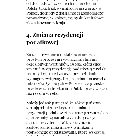
od dochodów uzyskanych na terytorium
Polski, takich jak wynagrodzenia z pracy w
Polsce, dochody z działalności gospodarczej
prowadzonej w Polsce, czy zyski kapitałowe
zlokalizowane w kraju.
4. Zmiana rezydencji
podatkowej
Zmiana rezydencji podatkowej nie jest
prostym procesem i wymaga spełnienia
określonych warunków. Osoba, która chce
zmienić swoją rezydencję podatkową z Polski
na inny kraj, musi zaprzestać spełniania
wymogów związanych z posiadaniem ośrodka
interesów życiowych w Polsce oraz przestać
przebywać na terytorium Polski przez więcej
niż 183 dni w roku.
Należy jednak pamiętać, że różne państwa
stosują odmienne kryteria ustalania
rezydencji podatkowej, co może prowadzić do
sporów międzynarodowych dotyczących
statusu rezydencji. W takiej sytuacji
zastosowanie mają umowy o unikaniu
podwójnego opodatkowania, które wskazują,