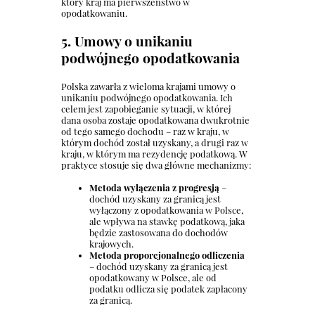
który kraj ma pierwszeństwo w
opodatkowaniu.
5. Umowy o unikaniu
podwójnego opodatkowania
Polska zawarła z wieloma krajami umowy o
unikaniu podwójnego opodatkowania. Ich
celem jest zapobieganie sytuacji, w której
dana osoba zostaje opodatkowana dwukrotnie
od tego samego dochodu – raz w kraju, w
którym dochód został uzyskany, a drugi raz w
kraju, w którym ma rezydencję podatkową. W
praktyce stosuje się dwa główne mechanizmy:
Metoda wyłączenia z progresją
–
dochód uzyskany za granicą jest
wyłączony z opodatkowania w Polsce,
ale wpływa na stawkę podatkową, jaka
będzie zastosowana do dochodów
krajowych.
Metoda proporcjonalnego odliczenia
– dochód uzyskany za granicą jest
opodatkowany w Polsce, ale od
podatku odlicza się podatek zapłacony
za granicą.