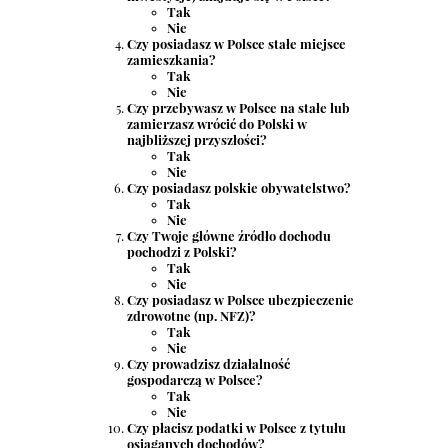
Tak
Nie
Czy posiadasz w Polsce stałe miejsce
zamieszkania?
Tak
Nie
Czy przebywasz w Polsce na stałe lub
zamierzasz wrócić do Polski w
najbliższej przyszłości?
Tak
Nie
Czy posiadasz polskie obywatelstwo?
Tak
Nie
Czy Twoje główne źródło dochodu
pochodzi z Polski?
Tak
Nie
Czy posiadasz w Polsce ubezpieczenie
zdrowotne (np. NFZ)?
Tak
Nie
Czy prowadzisz działalność
gospodarczą w Polsce?
Tak
Nie
Czy płacisz podatki w Polsce z tytułu
osiąganych dochodów?