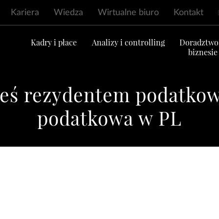
Kariera
Wiedza
Wirtualne biuro
Kontakt
ć
Kadry i płace
Analizy i controlling
Doradztwo
biznesie
teś rezydentem podatko
podatkowa w PL