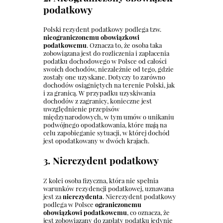
podatkowy
Polski rezydent podatkowy podlega tzw.
nieograniczonemu obowiązkowi
podatkowemu
. Oznacza to, że osoba taka
zobowiązana jest do rozliczenia i zapłacenia
podatku dochodowego w Polsce od całości
swoich dochodów, niezależnie od tego, gdzie
zostały one uzyskane. Dotyczy to zarówno
dochodów osiągniętych na terenie Polski, jak
i za granicą. W przypadku uzyskiwania
dochodów z zagranicy, konieczne jest
uwzględnienie przepisów
międzynarodowych, w tym umów o unikaniu
podwójnego opodatkowania, które mają na
celu zapobieganie sytuacji, w której dochód
jest opodatkowany w dwóch krajach.
3. Nierezydent podatkowy
Z kolei osoba fizyczna, która nie spełnia
warunków rezydencji podatkowej, uznawana
jest za
nierezydenta
. Nierezydent podatkowy
podlega w Polsce
ograniczonemu
obowiązkowi podatkowemu
, co oznacza, że
jest zobowiązany do zapłaty podatku jedynie