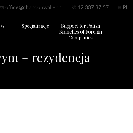
office@chandonwaller.pl
12 307 37 57
PL
 w
Specjalizacje
Support for Polish
Branches of Foreign
Companies
wym – rezydencja