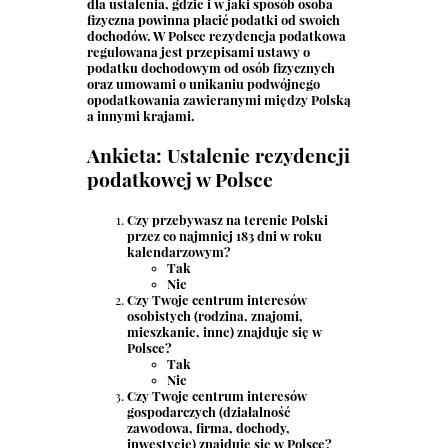
dla ustalenia, gdzie i w jaki sposób osoba
fizyczna powinna płacić podatki od swoich
dochodów. W Polsce rezydencja podatkowa
regulowana jest przepisami ustawy o
podatku dochodowym od osób fizycznych
oraz umowami o unikaniu podwójnego
opodatkowania zawieranymi między Polską
a innymi krajami.
Ankieta: Ustalenie rezydencji
podatkowej w Polsce
Czy przebywasz na terenie Polski
przez co najmniej 183 dni w roku
kalendarzowym?
Tak
Nie
Czy Twoje centrum interesów
osobistych (rodzina, znajomi,
mieszkanie, inne) znajduje się w
Polsce?
Tak
Nie
Czy Twoje centrum interesów
gospodarczych (działalność
zawodowa, firma, dochody,
inwestycje) znajduje się w Polsce?