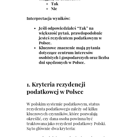
Tak
Nie
Interpretacja wyników:
Jeśli odpowiedziałeś “Tak” na
większość pytań, prawdopodobnie
jesteś rezydentem podatkowym w
Polsce.
Kluczowe znaczenie mają pytania
dotyczące centrum interesów
osobistych i gospodarczych oraz liczba
dni spędzonych w Polsce.
1. Kryteria rezydencji
podatkowej w Polsce
W polskim systemie podatkowym, status
rezydenta podatkowego zależy od kilku
kluczowych czynników, które pozwalają
określić, czy dana osoba powinna być
traktowana jako rezydent podatkowy Polski.
Są to głównie dwa kryteria: