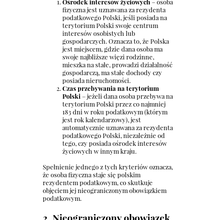
Ośrodek interesów życiowych
– osoba
fizyczna jest uznawana za rezydenta
podatkowego Polski, jeśli posiada na
terytorium Polski swoje centrum
interesów osobistych lub
gospodarczych. Oznacza to, że Polska
jest miejscem, gdzie dana osoba ma
swoje najbliższe więzi rodzinne,
mieszka na stałe, prowadzi działalność
gospodarczą, ma stałe dochody czy
posiada nieruchomości.
Czas przebywania na terytorium
Polski
– jeżeli dana osoba przebywa na
terytorium Polski przez co najmniej
183 dni w roku podatkowym (którym
jest rok kalendarzowy), jest
automatycznie uznawana za rezydenta
podatkowego Polski, niezależnie od
tego, czy posiada ośrodek interesów
życiowych w innym kraju.
Spełnienie jednego z tych kryteriów oznacza,
że osoba fizyczna staje się polskim
rezydentem podatkowym, co skutkuje
objęciem jej nieograniczonym obowiązkiem
podatkowym.
2. Nieograniczony obowiązek