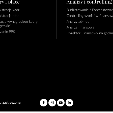
y i płace
Analizy i controlling
istracja kadr
Budżetowanie / Forecastowan
istracja płac
Controlling wyników finanso
lacja wynagrodzeń kadry
Analizy ad-hoc
erskiej
Analiza finansowa
czenie PPK
Dyrektor Finansowy na godzi
 zastrzeżone.