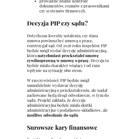
prowadzić zdalne kontrole
dokumentów, rozmów z pracownikami
czy systemów firmowych.
Decyzja PIP czy sądu?
Dotychczas kwestię ustalenia, czy dana
umowa powinna być umową o pracę,
rozstrzygał sąd. Od 2026 roku inspektor PIP
będzie mógł wydać decyzję administracyjną,
która
natychmiast przekształci umowę
cywilnoprawną w umowę o pracę
. Decyzja ta
będzie miała charakter wiążący i od razu
wpłynie na sytuację obu stron.
W rzeczywistości: PIP będzie mógł
samodzielnie wydawać decyzję
administracyjną o przekształceniu, ale nadal
zachowane będą drogi odwoławcze, w tym do
sądu. Projekt zakłada, że decyzja
administracyjna będzie miała skutki
administracyjne i podatkowo-składkowe, ale
możliwe odwołanie do sądu
Surowsze kary finansowe