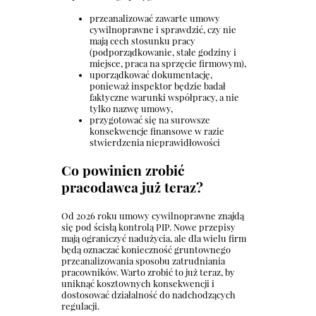
przeanalizować zawarte umowy
cywilnoprawne i sprawdzić, czy nie
mają cech stosunku pracy
(podporządkowanie, stałe godziny i
miejsce, praca na sprzęcie firmowym),
uporządkować dokumentację,
ponieważ inspektor będzie badał
faktyczne warunki współpracy, a nie
tylko nazwę umowy,
przygotować się na surowsze
konsekwencje finansowe w razie
stwierdzenia nieprawidłowości
Co powinien zrobić
pracodawca już teraz?
Od 2026 roku umowy cywilnoprawne znajdą
się pod ścisłą kontrolą PIP. Nowe przepisy
mają ograniczyć nadużycia, ale dla wielu firm
będą oznaczać konieczność gruntownego
przeanalizowania sposobu zatrudniania
pracowników. Warto zrobić to już teraz, by
uniknąć kosztownych konsekwencji i
dostosować działalność do nadchodzących
regulacji.