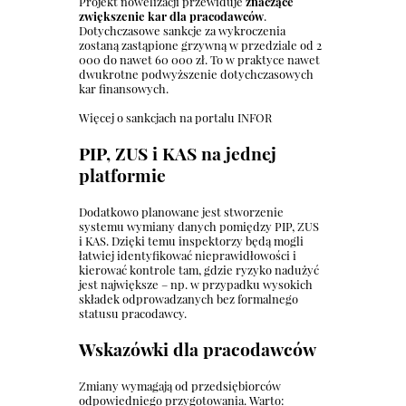
Projekt nowelizacji przewiduje
znaczące
zwiększenie kar dla pracodawców
.
Dotychczasowe sankcje za wykroczenia
zostaną zastąpione grzywną w przedziale od 2
000 do nawet 60 000 zł. To w praktyce nawet
dwukrotne podwyższenie dotychczasowych
kar finansowych.
Więcej o sankcjach na portalu INFOR
PIP, ZUS i KAS na jednej
platformie
Dodatkowo planowane jest stworzenie
systemu wymiany danych pomiędzy PIP, ZUS
i KAS. Dzięki temu inspektorzy będą mogli
łatwiej identyfikować nieprawidłowości i
kierować kontrole tam, gdzie ryzyko nadużyć
jest największe – np. w przypadku wysokich
składek odprowadzanych bez formalnego
statusu pracodawcy.
Wskazówki dla pracodawców
Zmiany wymagają od przedsiębiorców
odpowiedniego przygotowania. Warto: