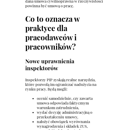
dana umowa cywilnoprawna w rzeczywistości
powinna być umową o pracę.
Co to oznacza w
praktyce dla
pracodawców i
pracowników?
Nowe uprawnienia
inspektorów
Inspektorzy PIP zyskają realne narzędzia,
które pozwolą im ograniczać nadużycia na
rynku pracy. Będą mogli:
ocenić samodzielnie, czy zawarta
umowa odpowiada faktycznym
warunkom zatrudnienia,
wydać decyzję administracyjną o
przekształceniu umowy,
nałożyć obowiązek wyrównania
wynagrodzenia i składek ZUS,