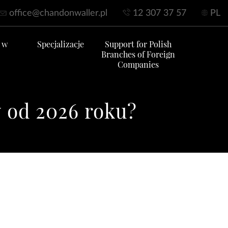
office@chandonwaller.pl
12 307 37 57
PL
 w
Specjalizacje
Support for Polish
Branches of Foreign
Companies
 od 2026 roku?