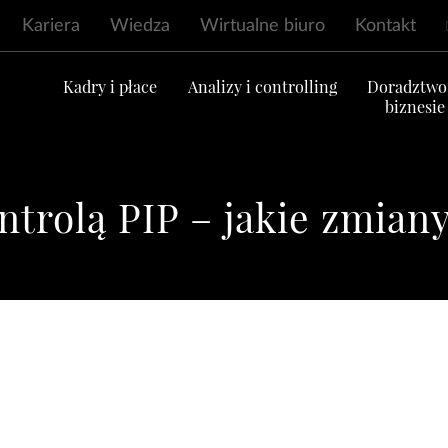
Kariera
Wiedza
Wirtualne biuro
Kontakt
ć
Kadry i płace
Analizy i controlling
Doradztwo
biznesie
trolą PIP – jakie zmiany