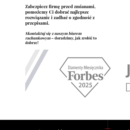
Zabezpiecz firmę przed zmianami,
pomożemy Ci dobrać najlepsze
rozwiązanie i zadbać o zgodność z
przepisami.
Skontaktuj się z naszym biurem
rachunkowym
– doradzimy, jak zrobić to
dobrze!