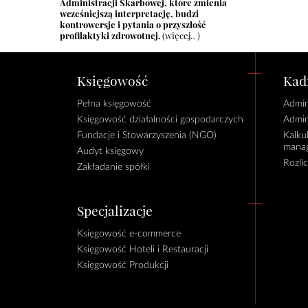
Administracji Skarbowej, które zmienia
wcześniejszą interpretację, budzi
kontrowersje i pytania o przyszłość
profilaktyki zdrowotnej.
(więcej…)
Księgowość
Kadr
Pełna księgowość
Admin
Księgowość działalności gospodarczych
Admin
Fundacje i Stowarzyszenia (NGO)
Kalku
manag
Audyt księgowy
Rozli
Zakładanie spółki
Specjalizacje
Księgowość e-commerce
Księgowość Hoteli i Restauracji
Księgowość Produkcji