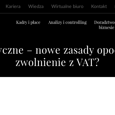
Kariera
Wiedza
Wirtualne biuro
Kontakt
ć
Kadry i płace
Analizy i controlling
Doradztwo
biznesie
yczne – nowe zasady opo
zwolnienie z VAT?