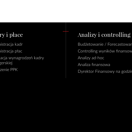
y i płace
Analizy i controlling
istracja kadr
Budżetowanie / Forecastowan
istracja płac
Controlling wyników finanso
lacja wynagrodzeń kadry
Analizy ad-hoc
erskiej
Analiza finansowa
czenie PPK
Dyrektor Finansowy na godzi