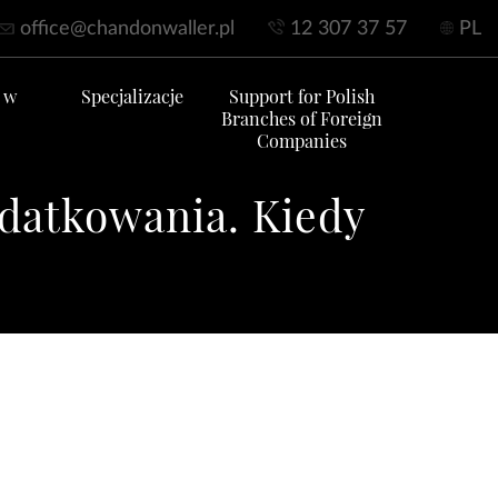
office@chandonwaller.pl
12 307 37 57
PL
 w
Specjalizacje
Support for Polish
Branches of Foreign
Companies
datkowania. Kiedy