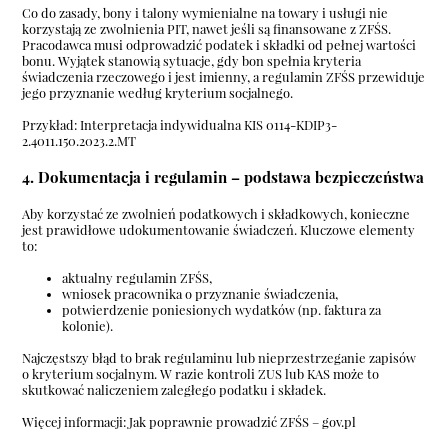
Co do zasady, bony i talony wymienialne na towary i usługi nie
korzystają ze zwolnienia PIT, nawet jeśli są finansowane z ZFŚS.
Pracodawca musi odprowadzić podatek i składki od pełnej wartości
bonu. Wyjątek stanowią sytuacje, gdy bon spełnia kryteria
świadczenia rzeczowego i jest imienny, a regulamin ZFŚS przewiduje
jego przyznanie według kryterium socjalnego.
Przykład:
Interpretacja indywidualna KIS 0114-KDIP3-
2.4011.150.2023.2.MT
4. Dokumentacja i regulamin – podstawa bezpieczeństwa
Aby korzystać ze zwolnień podatkowych i składkowych, konieczne
jest prawidłowe udokumentowanie świadczeń. Kluczowe elementy
to:
aktualny regulamin ZFŚS,
wniosek pracownika o przyznanie świadczenia,
potwierdzenie poniesionych wydatków (np. faktura za
kolonie).
Najczęstszy błąd to brak regulaminu lub nieprzestrzeganie zapisów
o kryterium socjalnym. W razie kontroli ZUS lub KAS może to
skutkować naliczeniem zaległego podatku i składek.
Więcej informacji:
Jak poprawnie prowadzić ZFŚS – gov.pl