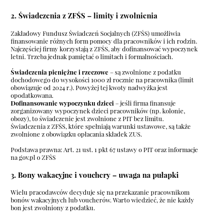
2. Świadczenia z ZFŚS – limity i zwolnienia
Zakładowy Fundusz Świadczeń Socjalnych (ZFŚS) umożliwia
finansowanie różnych form pomocy dla pracowników i ich rodzin.
Najczęściej firmy korzystają z ZFŚS, aby dofinansować wypoczynek
letni. Trzeba jednak pamiętać o limitach i formalnościach.
Świadczenia pieniężne i rzeczowe
– są zwolnione z podatku
dochodowego do wysokości 1000 zł rocznie na pracownika (limit
obowiązuje od 2024 r.). Powyżej tej kwoty nadwyżka jest
opodatkowana.
Dofinansowanie wypoczynku dzieci
– jeśli firma finansuje
zorganizowany wypoczynek dzieci pracowników (np. kolonie,
obozy), to świadczenie jest zwolnione z PIT bez limitu.
Świadczenia z ZFŚS, które spełniają warunki ustawowe, są także
zwolnione z obowiązku opłacania składek ZUS.
Podstawa prawna:
Art. 21 ust. 1 pkt 67 ustawy o PIT
oraz
informacje
na gov.pl o ZFŚS
3. Bony wakacyjne i vouchery – uwaga na pułapki
Wielu pracodawców decyduje się na przekazanie pracownikom
bonów wakacyjnych lub voucherów. Warto wiedzieć, że nie każdy
bon jest zwolniony z podatku.