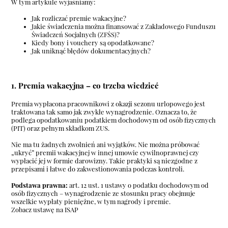
W tym artykule wyjaśniamy:
Jak rozliczać premie wakacyjne?
Jakie świadczenia można finansować z Zakładowego Funduszu
Świadczeń Socjalnych (ZFŚS)?
Kiedy bony i vouchery są opodatkowane?
Jak uniknąć błędów dokumentacyjnych?
1. Premia wakacyjna – co trzeba wiedzieć
Premia wypłacona pracownikowi z okazji sezonu urlopowego jest
traktowana tak samo jak zwykłe wynagrodzenie. Oznacza to, że
podlega opodatkowaniu podatkiem dochodowym od osób fizycznych
(PIT) oraz pełnym składkom ZUS.
Nie ma tu żadnych zwolnień ani wyjątków. Nie można próbować
„ukryć” premii wakacyjnej w innej umowie cywilnoprawnej czy
wypłacić jej w formie darowizny. Takie praktyki są niezgodne z
przepisami i łatwe do zakwestionowania podczas kontroli.
Podstawa prawna:
art. 12 ust. 1 ustawy o podatku dochodowym od
osób fizycznych – wynagrodzenie ze stosunku pracy obejmuje
wszelkie wypłaty pieniężne, w tym nagrody i premie.
Zobacz ustawę na ISAP