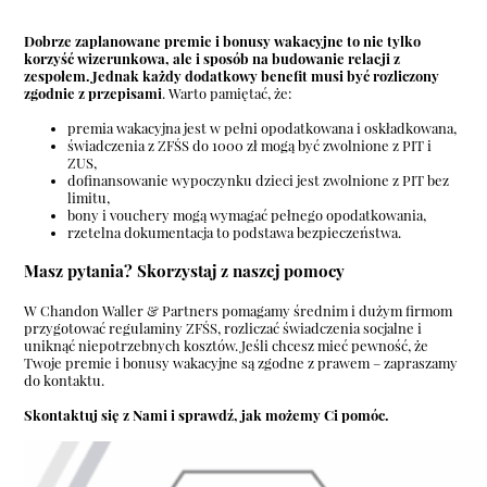
Dobrze zaplanowane premie i bonusy wakacyjne to nie tylko
korzyść wizerunkowa, ale i sposób na budowanie relacji z
zespołem. Jednak każdy dodatkowy benefit musi być rozliczony
zgodnie z przepisami
. Warto pamiętać, że:
premia wakacyjna jest w pełni opodatkowana i oskładkowana,
świadczenia z ZFŚS do 1000 zł mogą być zwolnione z PIT i
ZUS,
dofinansowanie wypoczynku dzieci jest zwolnione z PIT bez
limitu,
bony i vouchery mogą wymagać pełnego opodatkowania,
rzetelna dokumentacja to podstawa bezpieczeństwa.
Masz pytania? Skorzystaj z naszej pomocy
W Chandon Waller & Partners pomagamy średnim i dużym firmom
przygotować regulaminy ZFŚS, rozliczać świadczenia socjalne i
uniknąć niepotrzebnych kosztów. Jeśli chcesz mieć pewność, że
Twoje premie i bonusy wakacyjne są zgodne z prawem – zapraszamy
do kontaktu.
Skontaktuj się z Nami i sprawdź, jak możemy Ci pomóc.