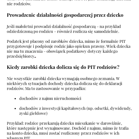
nie rodziców.
Prowadzenie działalności gospodarczej przez dziecko
Jeśli małoletni prowadzi działalność gospodarczą – na przykład
odziedziczoną po rodzicu – również rozlicza się samodzielnie.
Podatek jest płacony od zarobków dziecka, mimo że formalnie PIT
przygotowuje i podpisuje rodzic jako opiekun prawny. Wiek dziecka
nie ma tu znaczenia – obowiązek podatkowy dotyczy każdego
przedsiębiorcy
Kiedy zarobki dziecka dolicza się do PIT rodziców?
Nie wszystkie zarobki dziecka wymagają osobnego zeznania. W
niektórych sytuacjach dochody dziecka dolicza się do deklaracji
rodziców. Ma to zastosowanie w przypadku:
dochodów z najmu nieruchomości
dochodów z inwestycji kapitałowych (np. odsetki, dywidendy,
zyski giełdowe)
Przykład: rodzice przekazują dziecku mieszkanie w darowiźnie,
które następnie jest wynajmowane. Dochód z najmu, mimo że trafia
na konto dziecka, musi zostać rozliczony przez rodziców w ich
własnym PIT.