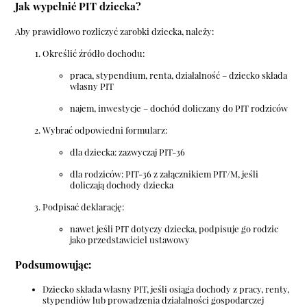
Jak wypełnić PIT dziecka?
Aby prawidłowo rozliczyć zarobki dziecka, należy:
Określić źródło dochodu:
praca, stypendium, renta, działalność – dziecko składa
własny PIT
najem, inwestycje – dochód doliczany do PIT rodziców
Wybrać odpowiedni formularz:
dla dziecka: zazwyczaj PIT-36
dla rodziców: PIT-36 z załącznikiem PIT/M, jeśli
doliczają dochody dziecka
Podpisać deklarację:
nawet jeśli PIT dotyczy dziecka, podpisuje go rodzic
jako przedstawiciel ustawowy
Podsumowując:
Dziecko składa własny PIT, jeśli osiąga dochody z pracy, renty,
stypendiów lub prowadzenia działalności gospodarczej