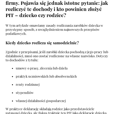
firmy. Pojawia się jednak istotne pytanie: jak
rozliczyć te dochody i kto powinien złożyć
PIT – dziecko czy rodzice?
W tym artykule omawiamy zasady rozliczania zarobków dziecka w
przystępny sposób, z uwzględnieniem najnowszych przepisów
podatkowych.
Kiedy dziecko rozlicza się samodzielnie?
Zgodnie z przepisami, jeśli zarobki dziecka pochodzą z jego pracy lub
działalności, musi ono zostać rozliczone na własne nazwisko. Dotyczy
to dochodów z tytułu:
umowy o pracę, zlecenia lub dzieła
praktyk uczniowskich lub absolwenckich
renty rodzinnej
stypendiów
własnej działalności gospodarczej
W praktyce deklarację składają rodzice jako przedstawiciele
ustawowi dziecka, ale fiskus traktuje ten PIT jako deklarację dziecka,