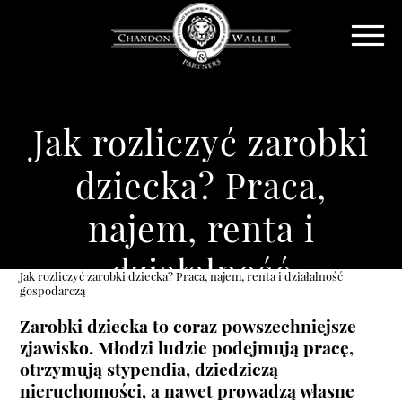
Jak rozliczyć zarobki
dziecka? Praca,
najem, renta i
działalność
Jak rozliczyć zarobki dziecka? Praca, najem, renta i działalność
gospodarczą
gospodarczą
Zarobki dziecka to coraz powszechniejsze
zjawisko. Młodzi ludzie podejmują pracę,
otrzymują stypendia, dziedziczą
nieruchomości, a nawet prowadzą własne