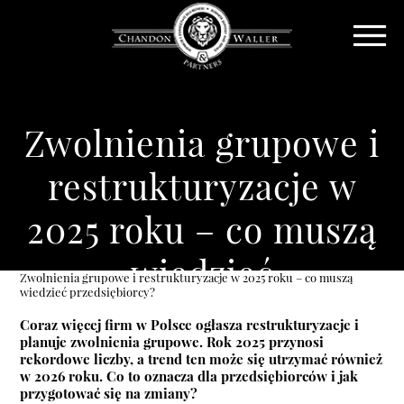
Zwolnienia grupowe i
restrukturyzacje w
2025 roku – co muszą
wiedzieć
Zwolnienia grupowe i restrukturyzacje w 2025 roku – co muszą
wiedzieć przedsiębiorcy?
przedsiębiorcy?
Coraz więcej firm w Polsce ogłasza restrukturyzacje i
planuje zwolnienia grupowe. Rok 2025 przynosi
rekordowe liczby, a trend ten może się utrzymać również
w 2026 roku. Co to oznacza dla przedsiębiorców i jak
przygotować się na zmiany?