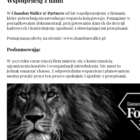
Współpracuj z nami
W
Chandon Waller & Partners
od lat współpracujemy z firmami,
które potrzebują niezawodnego wsparcia księgowego. Pomagamy w
porządkowaniu dokumentacji, przygotowaniu danych do decyzji
kadrowych i kontrolujemy zgodność z obowiązującymi przepisami.
Poznaj naszą ofertę na stronie:
www.chandonwaller.pl
Podsumowując
W 2025 roku coraz więcej firm zmierzy się z koniecznością
ograniczenia kosztów i reorganizacji zatrudnienia. Nie musi to
jednak oznaczać chaosu. Z odpowiednim wsparciem i planowaniem
można przejść przez ten proces spokojnie i zgodnie z przepisami.