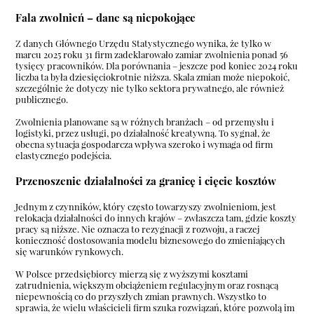
Fala zwolnień – dane są niepokojące
Z danych Głównego Urzędu Statystycznego wynika, że tylko w
marcu 2025 roku 31 firm zadeklarowało zamiar zwolnienia ponad 56
tysięcy pracowników. Dla porównania – jeszcze pod koniec 2024 roku
liczba ta była dziesięciokrotnie niższa. Skala zmian może niepokoić,
szczególnie że dotyczy nie tylko sektora prywatnego, ale również
publicznego.
Zwolnienia planowane są w różnych branżach – od przemysłu i
logistyki, przez usługi, po działalność kreatywną. To sygnał, że
obecna sytuacja gospodarcza wpływa szeroko i wymaga od firm
elastycznego podejścia.
Przenoszenie działalności za granicę i cięcie kosztów
Jednym z czynników, który często towarzyszy zwolnieniom, jest
relokacja działalności do innych krajów – zwłaszcza tam, gdzie koszty
pracy są niższe. Nie oznacza to rezygnacji z rozwoju, a raczej
konieczność dostosowania modelu biznesowego do zmieniających
się warunków rynkowych.
W Polsce przedsiębiorcy mierzą się z wyższymi kosztami
zatrudnienia, większym obciążeniem regulacyjnym oraz rosnącą
niepewnością co do przyszłych zmian prawnych. Wszystko to
sprawia, że wielu właścicieli firm szuka rozwiązań, które pozwolą im