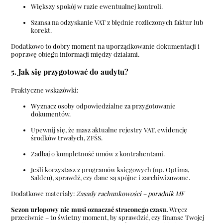
Większy spokój w razie ewentualnej kontroli.
Szansa na odzyskanie VAT z błędnie rozliczonych faktur lub
korekt.
Dodatkowo to dobry moment na uporządkowanie dokumentacji i
poprawę obiegu informacji między działami.
5. Jak się przygotować do audytu?
Praktyczne wskazówki:
Wyznacz osoby odpowiedzialne za przygotowanie
dokumentów.
Upewnij się, że masz aktualne rejestry VAT, ewidencję
środków trwałych, ZFŚS.
Zadbaj o kompletność umów z kontrahentami.
Jeśli korzystasz z programów księgowych (np. Optima,
Saldeo), sprawdź, czy dane są spójne i zarchiwizowane.
Dodatkowe materiały:
Zasady rachunkowości – poradnik MF
Sezon urlopowy nie musi oznaczać straconego czasu.
Wręcz
przeciwnie – to świetny moment, by sprawdzić, czy finanse Twojej