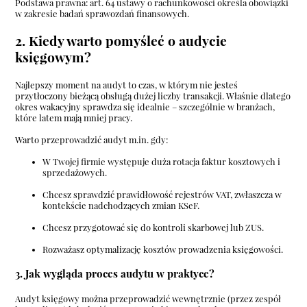
Podstawa prawna: art. 64 ustawy o rachunkowości określa obowiązki
w zakresie badań sprawozdań finansowych.
2. Kiedy warto pomyśleć o audycie
księgowym?
Najlepszy moment na audyt to czas, w którym nie jesteś
przytłoczony bieżącą obsługą dużej liczby transakcji. Właśnie dlatego
okres wakacyjny sprawdza się idealnie – szczególnie w branżach,
które latem mają mniej pracy.
Warto przeprowadzić audyt m.in. gdy:
W Twojej firmie występuje duża rotacja faktur kosztowych i
sprzedażowych.
Chcesz sprawdzić prawidłowość rejestrów VAT, zwłaszcza w
kontekście nadchodzących zmian KSeF.
Chcesz przygotować się do kontroli skarbowej lub ZUS.
Rozważasz optymalizację kosztów prowadzenia księgowości.
3. Jak wygląda proces audytu w praktyce?
Audyt księgowy można przeprowadzić wewnętrznie (przez zespół