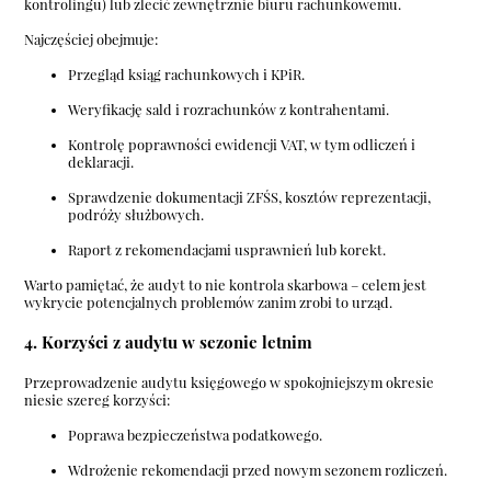
kontrolingu) lub zlecić zewnętrznie biuru rachunkowemu.
Najczęściej obejmuje:
Przegląd ksiąg rachunkowych i KPiR.
Weryfikację sald i rozrachunków z kontrahentami.
Kontrolę poprawności ewidencji VAT, w tym odliczeń i
deklaracji.
Sprawdzenie dokumentacji ZFŚS, kosztów reprezentacji,
podróży służbowych.
Raport z rekomendacjami usprawnień lub korekt.
Warto pamiętać, że audyt to nie kontrola skarbowa – celem jest
wykrycie potencjalnych problemów zanim zrobi to urząd.
4. Korzyści z audytu w sezonie letnim
Przeprowadzenie audytu księgowego w spokojniejszym okresie
niesie szereg korzyści:
Poprawa bezpieczeństwa podatkowego.
Wdrożenie rekomendacji przed nowym sezonem rozliczeń.