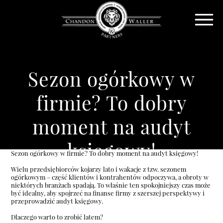
Sezon ogórkowy w
firmie? To dobry
moment na audyt
księgowy!
Sezon ogórkowy w firmie? To dobry moment na audyt księgowy!
Wielu przedsiębiorców kojarzy lato i wakacje z tzw. sezonem
ogórkowym – część klientów i kontrahentów odpoczywa, a obroty w
niektórych branżach spadają. To właśnie ten spokojniejszy czas może
być idealny, aby spojrzeć na finanse firmy z szerszej perspektywy i
przeprowadzić audyt księgowy.
Dlaczego warto to zrobić latem?