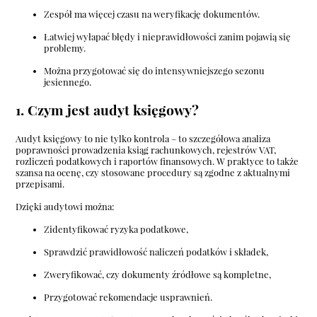
Zespół ma więcej czasu na weryfikację dokumentów.
Łatwiej wyłapać błędy i nieprawidłowości zanim pojawią się
problemy.
Można przygotować się do intensywniejszego sezonu
jesiennego.
1. Czym jest audyt księgowy?
Audyt księgowy to nie tylko kontrola – to szczegółowa analiza
poprawności prowadzenia ksiąg rachunkowych, rejestrów VAT,
rozliczeń podatkowych i raportów finansowych. W praktyce to także
szansa na ocenę, czy stosowane procedury są zgodne z aktualnymi
przepisami.
Dzięki audytowi można:
Zidentyfikować ryzyka podatkowe,
Sprawdzić prawidłowość naliczeń podatków i składek,
Zweryfikować, czy dokumenty źródłowe są kompletne,
Przygotować rekomendacje usprawnień.