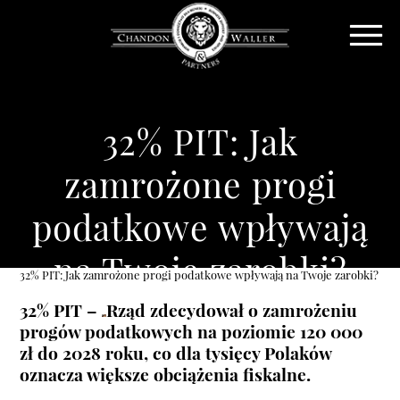
32% PIT: Jak
zamrożone progi
podatkowe wpływają
na Twoje zarobki?
32% PIT: Jak zamrożone progi podatkowe wpływają na Twoje zarobki?
32% PIT –
Rząd zdecydował o zamrożeniu
progów podatkowych na poziomie 120 000
zł do 2028 roku, co dla tysięcy Polaków
oznacza większe obciążenia fiskalne.