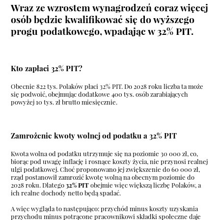
Wraz ze wzrostem wynagrodzeń coraz więcej
osób będzie kwalifikować się do wyższego
progu podatkowego, wpadając w
32% PIT
.
Kto zapłaci 32% PIT?
Obecnie 822 tys. Polaków płaci 32% PIT. Do 2028 roku liczba ta może
się podwoić, obejmując dodatkowe 400 tys. osób zarabiających
powyżej 10 tys. zł brutto miesięcznie.
Zamrożenie kwoty wolnej od podatku a 32% PIT
Kwota wolna od podatku utrzymuje się na poziomie 30 000 zł, co,
biorąc pod uwagę inflację i rosnące koszty życia, nie przynosi realnej
ulgi podatkowej. Choć proponowano jej zwiększenie do 60 000 zł,
rząd postanowił zamrozić kwotę wolną na obecnym poziomie do
2028 roku. Dlatego
32% PIT
obejmie więc większą liczbę Polaków, a
ich realne dochody netto będą spadać.
A więc wygląda to następująco: przychód minus koszty uzyskania
przychodu minus potrącone pracownikowi składki społeczne daje