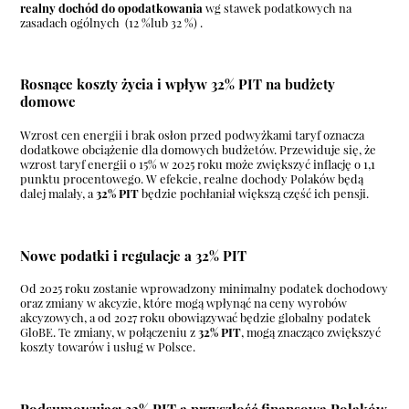
realny dochód do opodatkowania
wg stawek podatkowych na
zasadach ogólnych (12 %lub 32 %) .
Rosnące koszty życia i wpływ 32% PIT na budżety
domowe
Wzrost cen energii i brak osłon przed podwyżkami taryf oznacza
dodatkowe obciążenie dla domowych budżetów. Przewiduje się, że
wzrost taryf energii o 15% w 2025 roku może zwiększyć inflację o 1,1
punktu procentowego. W efekcie, realne dochody Polaków będą
dalej malały, a
32% PIT
będzie pochłaniał większą część ich pensji.
Nowe podatki i regulacje a 32% PIT
Od 2025 roku zostanie wprowadzony minimalny podatek dochodowy
oraz zmiany w akcyzie, które mogą wpłynąć na ceny wyrobów
akcyzowych, a od 2027 roku obowiązywać będzie globalny podatek
GloBE. Te zmiany, w połączeniu z
32% PIT
, mogą znacząco zwiększyć
koszty towarów i usług w Polsce.